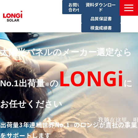
お問い
資料ダウンロー
合わせ
ド
品質保証書
検査成績書
製品一覧
導入事例
太陽光パネルのメーカー選定なら
イベント一覧
LONGi
ブログ
No.1出荷量
の
に
サステナビリティ
※
お任せください
出荷量3年連続世界No.1
のロンジが貴社の事業
※
をサポートします