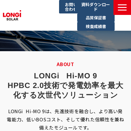
お問い
資料ダウンロー
合わせ
ド
品質保証書
検査成績書
製品一覧
導入事例
イベント一覧
ABOUT
ブログ
LONGi   Hi-MO 9
サステナビリティ
HPBC 2.0技術で発電効率を最大
化する次世代ソリューション
LONGi Hi-MO 9は、先進技術を融合し、より高い発
電能力、低いBOSコスト、そして優れた信頼性を兼ね
備えたモジュールです。