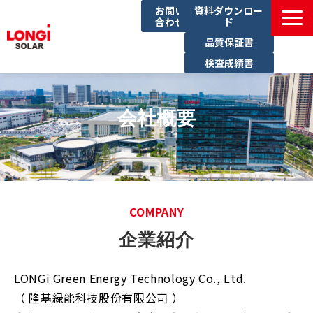
お問い
資料ダウンロー
合わせ
ド
品質保証書
検査成績書
製品一覧
導入事例
会社概要
イベント一覧
ブログ
サステナビリティ
COMPANY
企業紹介
LONGi Green Energy Technology Co., Ltd.
（ 隆基緑能科技股份有限公司 ）