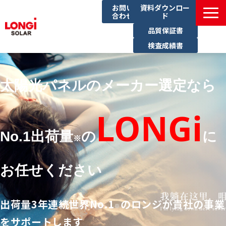
お問い
資料ダウンロー
合わせ
ド
品質保証書
検査成績書
製品一覧
導入事例
太陽光パネルのメーカー選定なら
イベント一覧
LONGi
ブログ
No.1出荷量
の
に
サステナビリティ
※
お任せください
出荷量3年連続世界No.1
のロンジが貴社の事業
※
をサポートします