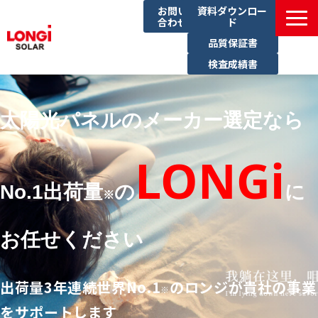
お問い
資料ダウンロー
合わせ
ド
品質保証書
検査成績書
製品一覧
導入事例
太陽光パネルのメーカー選定なら
イベント一覧
LONGi
ブログ
No.1出荷量
の
に
サステナビリティ
※
お任せください
出荷量3年連続世界No.1
のロンジが貴社の事業
※
をサポートします