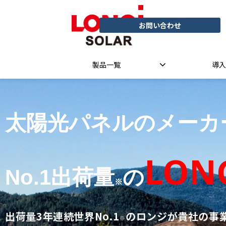
お問い合わせ
製品一覧
導入
太陽光パネルのメーカ
LON
No.1出荷量
の
※
出荷量3年連続世界No.1
のロンジが貴社の事
※