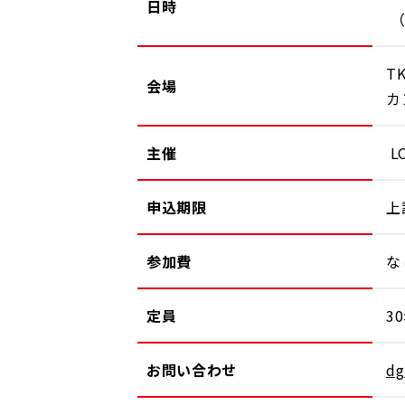
日時
（
T
会場
カ
主催
LO
申込期限
上
参加費
な
定員
3
お問い合わせ
dg