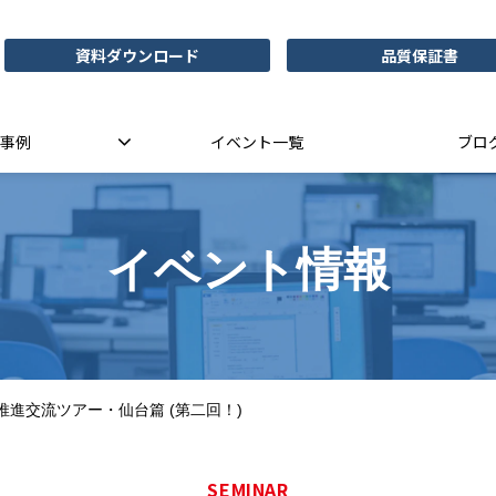
資料ダウンロード
品質保証書
事例
イベント一覧
ブロ
イベント情報
推進交流ツアー・仙台篇 (第二回！)
SEMINAR