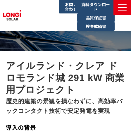
お問い
資料ダウンロー
合わせ
ド
品質保証書
検査成績書
製品一覧
導入事例
イベント一覧
アイルランド・クレア ド
ブログ
ロモランド城 291 kW 商業
サステナビリティ
用プロジェクト
歴史的建築の景観を損なわずに、高効率バ
ックコンタクト技術で安定発電を実現
導入の背景