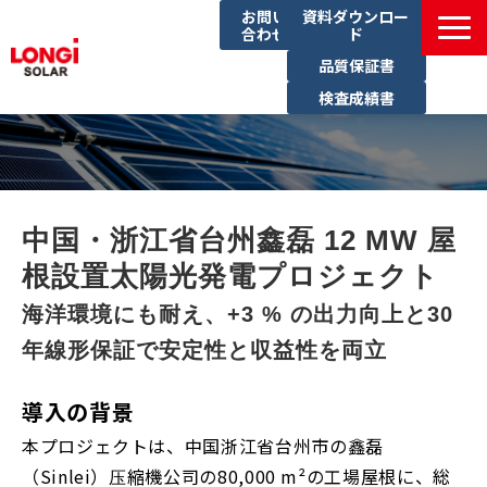
お問い
資料ダウンロー
合わせ
ド
品質保証書
検査成績書
製品一覧
導入事例
イベント一覧
中国・浙江省台州鑫磊 12 MW 屋
ブログ
根設置太陽光発電プロジェクト
サステナビリティ
海洋環境にも耐え、+3 % の出力向上と30
年線形保証で安定性と収益性を両立
導入の背景
本プロジェクトは、中国浙江省台州市の鑫磊
（Sinlei）压縮機公司の80,000 m²の工場屋根に、総